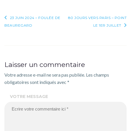
Navigation
23 JUIN 2024 – FOULÉE DE
80 JOURS VERS PARIS – POINT
BEAUREGARD
LE 1ER JUILLET
de
l’article
Laisser un commentaire
Votre adresse e-mail ne sera pas publiée.
Les champs
obligatoires sont indiqués avec
*
VOTRE MESSAGE