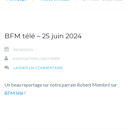
BFM télé – 25 juin 2024
25/06/2024
ASSOCIATION LORCHIDEE
SUR
LAISSER UN COMMENTAIRE
BFM
TÉLÉ
Un beau reportage sur notre parrain Robert Membré sur
–
BFM télé
!
25
JUIN
2024