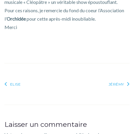
musicale « Cléopâtre » un véritable show époustouflant.
Pour ces raisons, je remercie du fond du coeur l’Association
l’
Orchidée
pour cette après-midi inoubliable.
Merci
Navigation
ELISE
JÉRÉMY
de
l’article
Laisser un commentaire