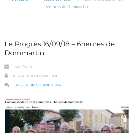
6heures de Dommartin
Le Progrès 16/09/18 – 6heures de
Dommartin
16/09/2018
ASSOCIATION LORCHIDEE
SUR
LAISSER UN COMMENTAIRE
LE
PROGRÈS
16/09/18
–
6HEURES
DE