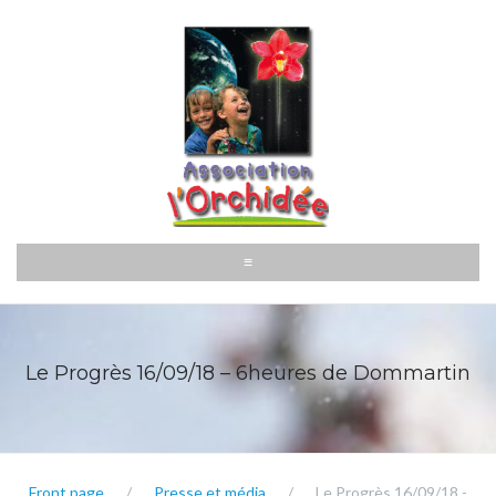
Aller
au
contenu
≡
Le Progrès 16/09/18 – 6heures de Dommartin
Front page
/
Presse et média
/
Le Progrès 16/09/18 -