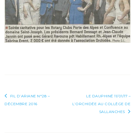
ROTARY
CLUB
ET
SABRINA
EVENT
AVEC
L’ORCHIDÉE
Navigation
FIL D’ARIANE N°28 –
LE DAUPHINÉ 11/01/17 –
DÉCEMBRE 2016
L’ORCHIDÉE AU COLLÈGE DE
de
SALLANCHES
l’article