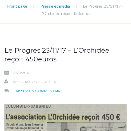
Front page
/
Presse et média
/
Le Progrès 23/11/17 –
L'Orchidée reçoit 450euros
Le Progrès 23/11/17 – L’Orchidée
reçoit 450euros
23/11/2017
ASSOCIATION LORCHIDEE
SUR
LAISSER UN COMMENTAIRE
LE
PROGRÈS
23/11/17
–
L’ORCHIDÉE