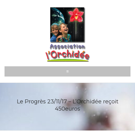
Aller
au
contenu
≡
Le Progrès 23/11/17 – L’Orchidée reçoit
450euros