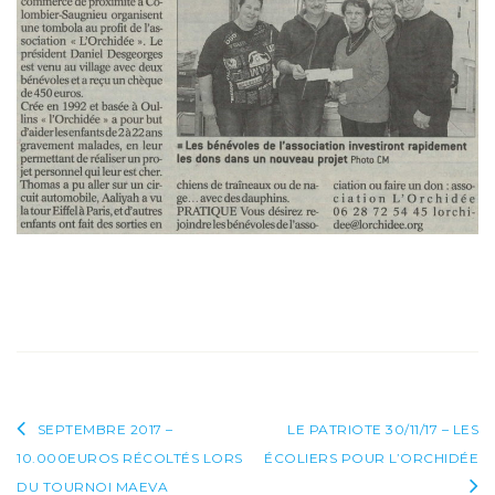
REÇOIT
450EUROS
Navigation
SEPTEMBRE 2017 –
LE PATRIOTE 30/11/17 – LES
10.000EUROS RÉCOLTÉS LORS
ÉCOLIERS POUR L’ORCHIDÉE
de
DU TOURNOI MAEVA