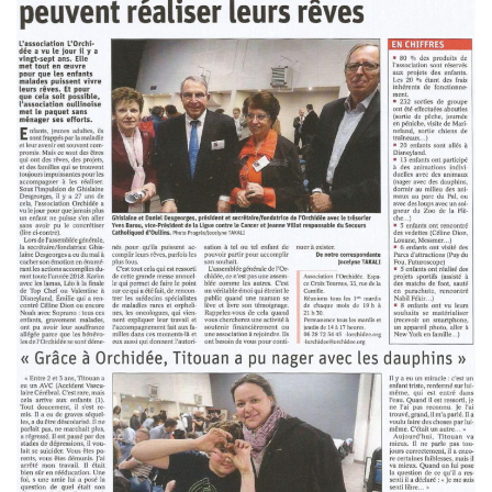
AVEC
L’ORCHIDÉE,
LES
ENFANTS
MALADES
PEUVENT
RÉALISER
LEURS
RÊVES