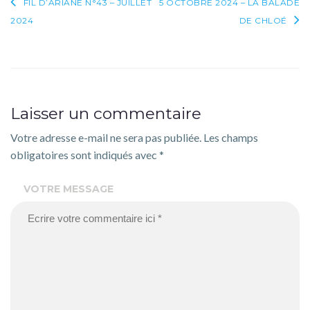
Navigation
FIL D’ARIANE N°43 – JUILLET
5 OCTOBRE 2024 – LA BALADE
2024
DE CHLOÉ
de
l’article
Laisser un commentaire
Votre adresse e-mail ne sera pas publiée.
Les champs
obligatoires sont indiqués avec
*
VOTRE MESSAGE