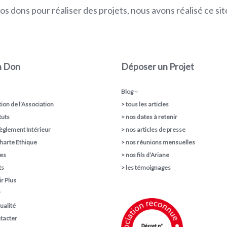
s dons pour réaliser des projets, nous avons réalisé ce s
n Don
Déposer un Projet
Blog
ion de l’Association
>
tous les articles
tuts
>
nos dates à retenir
èglement Intérieur
>
nos articles de presse
harte Ethique
>
nos réunions mensuelles
pes
>
nos fils d’Ariane
ts
>
les témoignages
r Plus
r
ualité
tacter