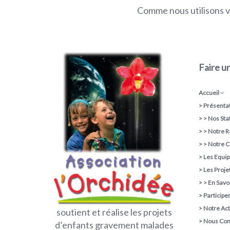
Comme nous utilisons vo
Faire u
Accueil
>
Présentat
> >
Nos Sta
> >
Notre R
> >
Notre C
>
Les Equi
>
Les Proje
> >
En Savoi
>
Participe
>
Notre Act
soutient et réalise les projets
>
Nous Con
d’enfants gravement malades