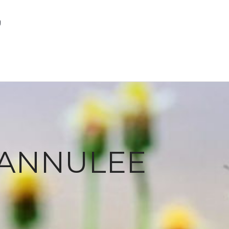
g
 : ANNULEE