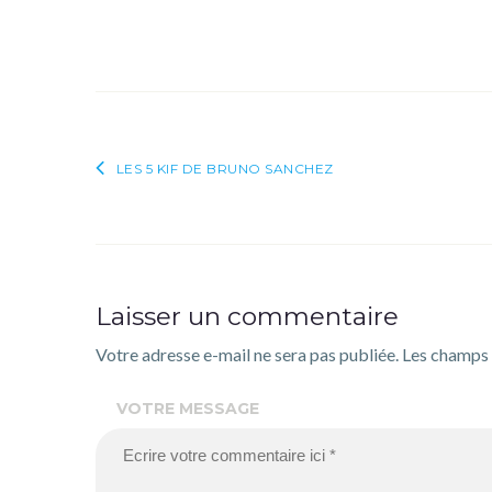
Navigation
LES 5 KIF DE BRUNO SANCHEZ
de
l’article
Laisser un commentaire
Votre adresse e-mail ne sera pas publiée.
Les champs 
VOTRE MESSAGE