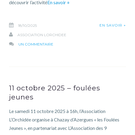
découvrir l’activité
En savoir +
EN SAVOIR +
18/10/2025
ASSOCIATION LORCHIDEE
SUR
UN COMMENTAIRE
18
OCTOBRE
2025
–
BALADE
11 octobre 2025 – foulées
DE
jeunes
L’ORCHIDÉE
Le samedi 11 octobre 2025 à 16h, l’Association
L’Orchidée organise à Chazay d’Azergues « les Foulées
Jeunes », en partenariat avec L’Association des 9