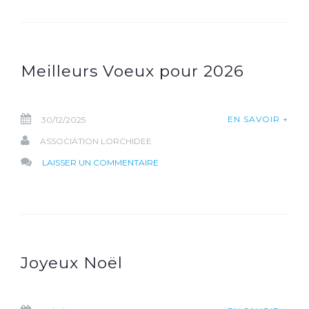
OCTOBRE
2026
–
THÉÂTRE
Meilleurs Voeux pour 2026
EN SAVOIR +
30/12/2025
ASSOCIATION LORCHIDEE
SUR
LAISSER UN COMMENTAIRE
MEILLEURS
VOEUX
POUR
2026
Joyeux Noël