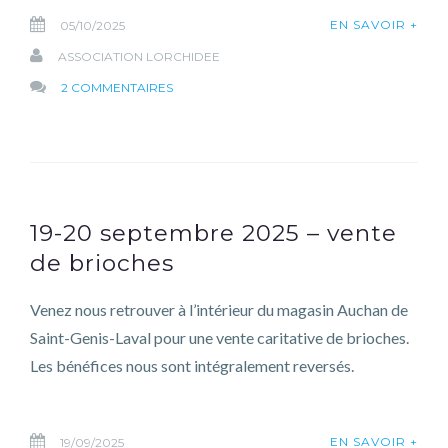
EN SAVOIR +
05/10/2025
ASSOCIATION LORCHIDEE
SUR
2 COMMENTAIRES
5
OCTOBRE
2025
–
SPECTACLE
19-20 septembre 2025 – vente
MUSICAL
de brioches
Venez nous retrouver à l’intérieur du magasin Auchan de
Saint-Genis-Laval pour une vente caritative de brioches.
Les bénéfices nous sont intégralement reversés.
EN SAVOIR +
19/09/2025