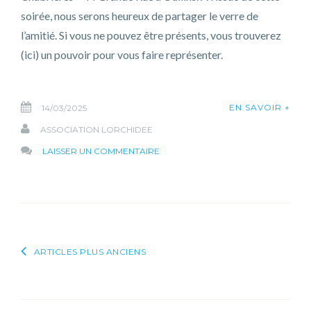
soirée, nous serons heureux de partager le verre de
l’amitié. Si vous ne pouvez être présents, vous trouverez
(ici) un pouvoir pour vous faire représenter.
EN SAVOIR +
14/03/2025
ASSOCIATION LORCHIDEE
SUR
LAISSER UN COMMENTAIRE
14
MARS
2025
–
PROCHAINE
Navigation
ARTICLES PLUS ANCIENS
ASSEMBLÉE
GÉNÉRALE
des
articles