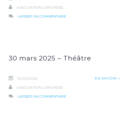
ASSOCIATION LORCHIDEE
SUR
LAISSER UN COMMENTAIRE
19-
20
SEPTEMBRE
2025
–
30 mars 2025 – Théâtre
VENTE
DE
BRIOCHES
EN SAVOIR +
30/03/2025
ASSOCIATION LORCHIDEE
SUR
LAISSER UN COMMENTAIRE
30
MARS
2025
–