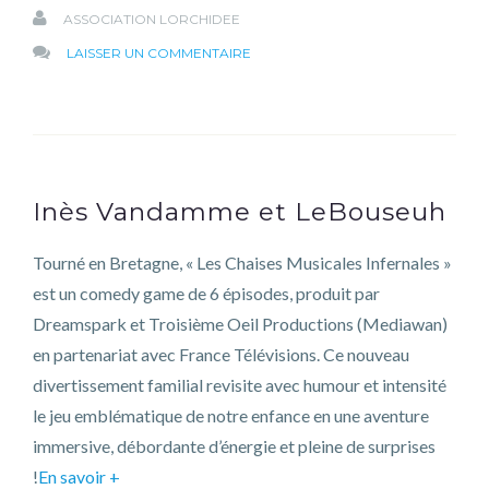
ASSOCIATION LORCHIDEE
SUR
LAISSER UN COMMENTAIRE
19
SEPTEMBRE
:
BOUNCE
X
Inès Vandamme et LeBouseuh
ORCHIDÉE
Tourné en Bretagne, « Les Chaises Musicales Infernales »
est un comedy game de 6 épisodes, produit par
Dreamspark et Troisième Oeil Productions (Mediawan)
en partenariat avec France Télévisions. Ce nouveau
divertissement familial revisite avec humour et intensité
le jeu emblématique de notre enfance en une aventure
immersive, débordante d’énergie et pleine de surprises
!
En savoir +