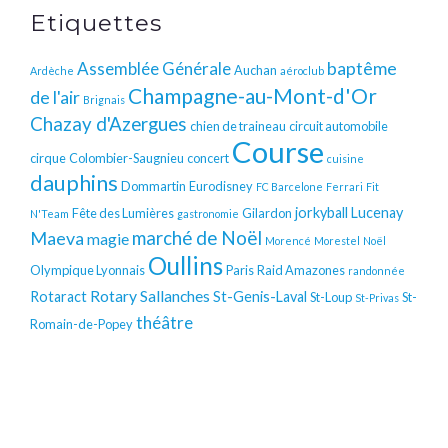
Etiquettes
baptême
Assemblée Générale
Auchan
Ardèche
aéroclub
Champagne-au-Mont-d'Or
de l'air
Brignais
Chazay d'Azergues
chien de traineau
circuit automobile
Course
cirque
Colombier-Saugnieu
concert
cuisine
dauphins
Dommartin
Eurodisney
FC Barcelone
Ferrari
Fit
jorkyball
Lucenay
Fête des Lumières
Gilardon
N'Team
gastronomie
Maeva
marché de Noël
magie
Morencé
Morestel
Noël
Oullins
Olympique Lyonnais
Paris
Raid Amazones
randonnée
Rotary
Sallanches
Rotaract
St-Genis-Laval
St-Loup
St-
St-Privas
théâtre
Romain-de-Popey