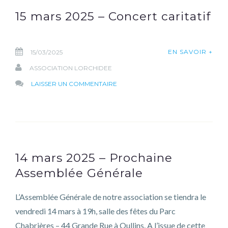
THÉÂTRE
15 mars 2025 – Concert caritatif
EN SAVOIR +
15/03/2025
ASSOCIATION LORCHIDEE
SUR
LAISSER UN COMMENTAIRE
15
MARS
2025
–
CONCERT
14 mars 2025 – Prochaine
CARITATIF
Assemblée Générale
L’Assemblée Générale de notre association se tiendra le
vendredi 14 mars à 19h, salle des fêtes du Parc
Chabrières – 44 Grande Rue à Oullins. A l’issue de cette