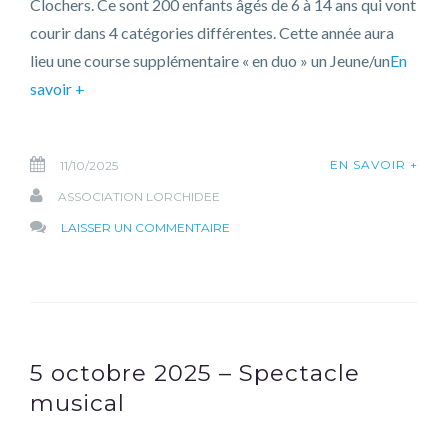
Clochers. Ce sont 200 enfants âgés de 6 à 14 ans qui vont
courir dans 4 catégories différentes. Cette année aura
lieu une course supplémentaire « en duo » un Jeune/un
En
savoir +
EN SAVOIR +
11/10/2025
ASSOCIATION LORCHIDEE
SUR
LAISSER UN COMMENTAIRE
11
OCTOBRE
2025
–
FOULÉES
5 octobre 2025 – Spectacle
JEUNES
musical