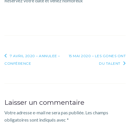
Réservez votre date et venez nombreux
–
ASSEMBLÉE
GÉNÉRALE
Navigation
7 AVRIL 2020 – ANNULEE –
15 MAI 2020 – LES GONES ONT
CONFÉRENCE
DU TALENT
de
l’article
Laisser un commentaire
Votre adresse e-mail ne sera pas publiée.
Les champs
obligatoires sont indiqués avec
*