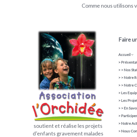
Comme nous utilisons vo
Faire u
Accueil
>
Présentat
> >
Nos Sta
> >
Notre R
> >
Notre C
>
Les Equi
>
Les Proje
> >
En Savoi
>
Participe
>
Notre Act
soutient et réalise les projets
>
Nous Con
d’enfants gravement malades