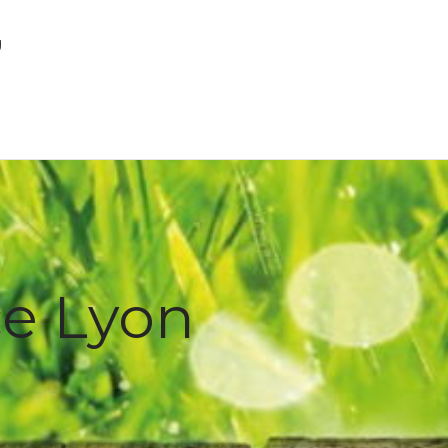
g
ce Lyon