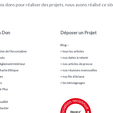
s dons pour réaliser des projets, nous avons réalisé ce s
n Don
Déposer un Projet
Blog
ion de l’Association
>
tous les articles
tuts
>
nos dates à retenir
èglement Intérieur
>
nos articles de presse
harte Ethique
>
nos réunions mensuelles
pes
>
nos fils d’Ariane
ts
>
les témoignages
r Plus
r
ualité
tacter