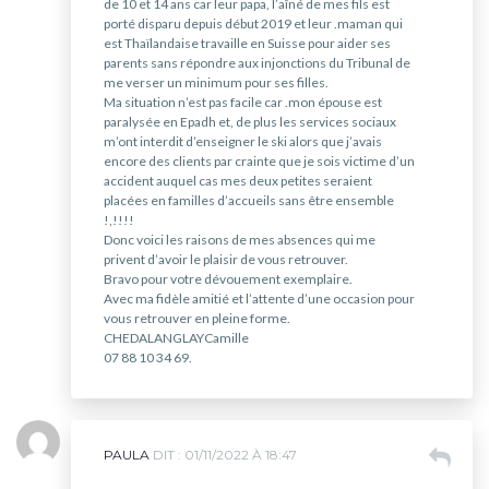
de 10 et 14 ans car leur papa, l’aîné de mes fils est
porté disparu depuis début 2019 et leur .maman qui
est Thaïlandaise travaille en Suisse pour aider ses
parents sans répondre aux injonctions du Tribunal de
me verser un minimum pour ses filles.
Ma situation n’est pas facile car .mon épouse est
paralysée en Epadh et, de plus les services sociaux
m’ont interdit d’enseigner le ski alors que j’avais
encore des clients par crainte que je sois victime d’un
accident auquel cas mes deux petites seraient
placées en familles d’accueils sans être ensemble
!,!!!!
Donc voici les raisons de mes absences qui me
privent d’avoir le plaisir de vous retrouver.
Bravo pour votre dévouement exemplaire.
Avec ma fidèle amitié et l’attente d’une occasion pour
vous retrouver en pleine forme.
CHEDALANGLAYCamille
07 88 10 34 69.
PAULA
DIT :
01/11/2022 À 18:47