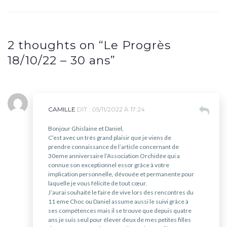
l’article
2 thoughts on “
Le Progrès
18/10/22 – 30 ans
”
CAMILLE
DIT :
05/11/2022 À 17:24
Bonjour Ghislaine et Daniel,
C’est avec un très grand plaisir que je viens de
prendre connaissance de l’article concernant de
30eme anniversaire l’Association Orchidée qui a
connue son exceptionnel essor grâce à votre
implication personnelle, dévouée et permanente pour
laquelle je vous félicite de tout cœur.
J’aurai souhaité le faire de vive lors des rencontres du
11 eme Choc ou Daniel assume aussi le suivi grâce à
ses compétences mais il se trouve que depuis quatre
ans je suis seul pour élever deux de mes petites filles