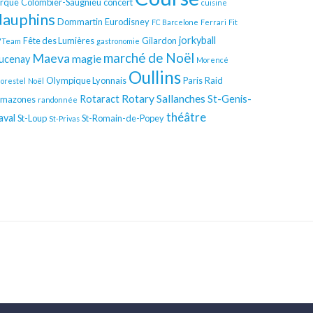
irque
Colombier-Saugnieu
concert
cuisine
dauphins
Dommartin
Eurodisney
FC Barcelone
Ferrari
Fit
jorkyball
Fête des Lumières
Gilardon
'Team
gastronomie
Maeva
marché de Noël
magie
ucenay
Morencé
Oullins
Olympique Lyonnais
Paris
Raid
orestel
Noël
Rotary
Sallanches
Rotaract
St-Genis-
mazones
randonnée
théâtre
aval
St-Loup
St-Romain-de-Popey
St-Privas