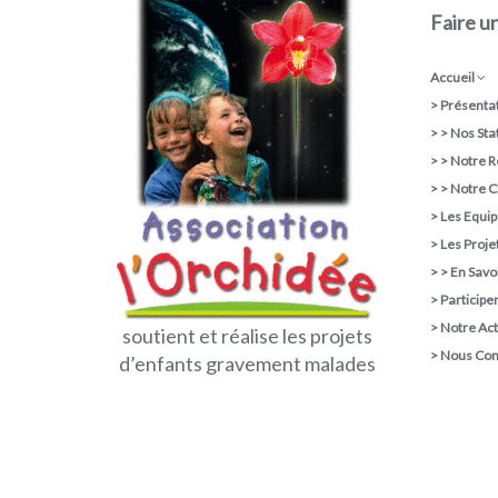
Faire u
Accueil
>
Présentat
> >
Nos Sta
> >
Notre R
> >
Notre C
>
Les Equi
>
Les Proje
> >
En Savoi
>
Participe
>
Notre Act
soutient et réalise les projets
>
Nous Con
d’enfants gravement malades