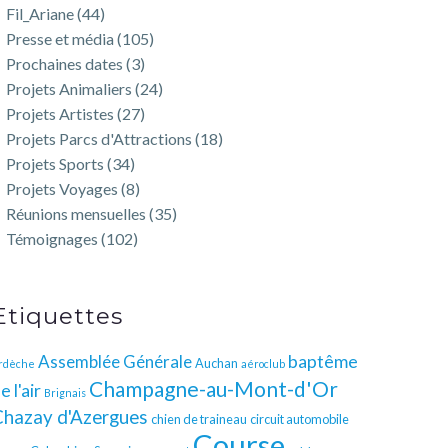
Fil_Ariane
(44)
Presse et média
(105)
Prochaines dates
(3)
Projets Animaliers
(24)
Projets Artistes
(27)
Projets Parcs d'Attractions
(18)
Projets Sports
(34)
Projets Voyages
(8)
Réunions mensuelles
(35)
Témoignages
(102)
Etiquettes
baptême
Assemblée Générale
Auchan
rdèche
aéroclub
Champagne-au-Mont-d'Or
e l'air
Brignais
Chazay d'Azergues
chien de traineau
circuit automobile
Course