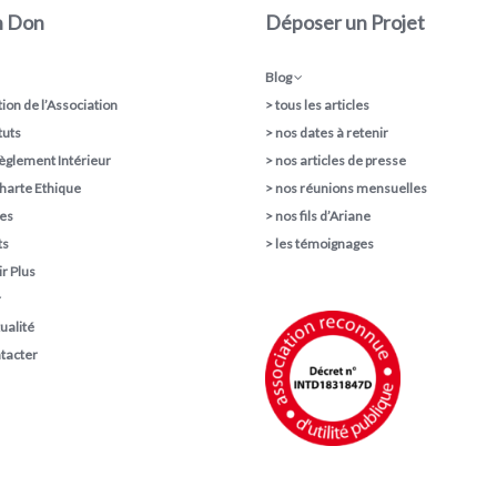
n Don
Déposer un Projet
Blog
ion de l’Association
>
tous les articles
tuts
>
nos dates à retenir
èglement Intérieur
>
nos articles de presse
harte Ethique
>
nos réunions mensuelles
pes
>
nos fils d’Ariane
ts
>
les témoignages
r Plus
r
ualité
tacter