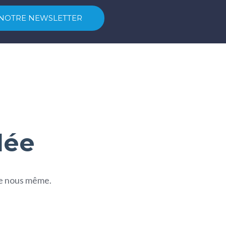
dée
ite nous même.