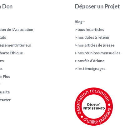
n Don
Déposer un Projet
Blog
ion de l’Association
>
tous les articles
tuts
>
nos dates à retenir
èglement Intérieur
>
nos articles de presse
harte Ethique
>
nos réunions mensuelles
pes
>
nos fils d’Ariane
ts
>
les témoignages
r Plus
r
ualité
tacter