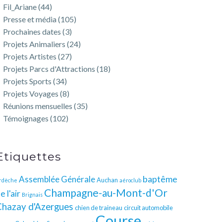
Fil_Ariane
(44)
Presse et média
(105)
Prochaines dates
(3)
Projets Animaliers
(24)
Projets Artistes
(27)
Projets Parcs d'Attractions
(18)
Projets Sports
(34)
Projets Voyages
(8)
Réunions mensuelles
(35)
Témoignages
(102)
Etiquettes
baptême
Assemblée Générale
Auchan
rdèche
aéroclub
Champagne-au-Mont-d'Or
e l'air
Brignais
Chazay d'Azergues
chien de traineau
circuit automobile
Course