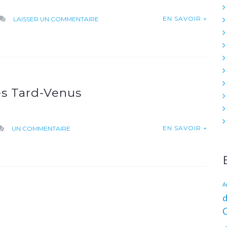
SUR
EN SAVOIR +
LAISSER UN COMMENTAIRE
22
SEPTEMBRE
2020
–
THÉÂTRE
es Tard-Venus
D’IMPROVISATION
SUR
EN SAVOIR +
UN COMMENTAIRE
LE
PROGRÈS
09/09/19
–
A
TRAIL
d
DES
TARD-