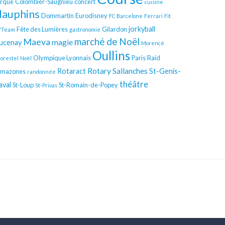
irque
Colombier-Saugnieu
concert
cuisine
dauphins
Dommartin
Eurodisney
FC Barcelone
Ferrari
Fit
jorkyball
Fête des Lumières
Gilardon
'Team
gastronomie
Maeva
marché de Noël
magie
ucenay
Morencé
Oullins
Olympique Lyonnais
Paris
Raid
orestel
Noël
Rotary
Sallanches
Rotaract
St-Genis-
mazones
randonnée
théâtre
aval
St-Loup
St-Romain-de-Popey
St-Privas