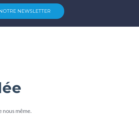
dée
ite nous même.