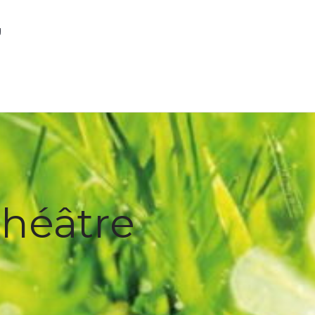
g
théâtre
n