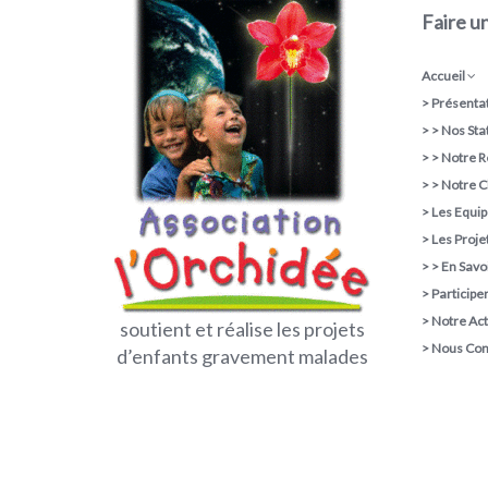
Faire u
Accueil
>
Présentat
> >
Nos Sta
> >
Notre R
> >
Notre C
>
Les Equi
>
Les Proje
> >
En Savoi
>
Participe
>
Notre Act
soutient et réalise les projets
>
Nous Con
d’enfants gravement malades