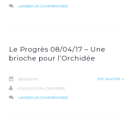
SUR
LAISSER UN COMMENTAIRE
15-
16
NOVEMBRE
2019
–
Le Progrès 08/04/17 – Une
VENTE
brioche pour l’Orchidée
DE
BRIOCHES
EN SAVOIR +
08/04/2017
ASSOCIATION LORCHIDEE
SUR
LAISSER UN COMMENTAIRE
LE
PROGRÈS
08/04/17
–