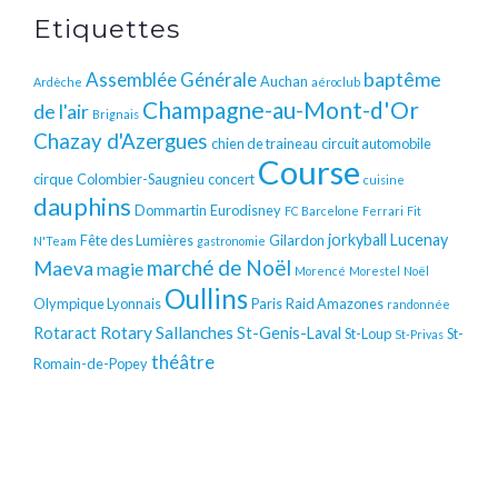
Etiquettes
baptême
Assemblée Générale
Auchan
Ardèche
aéroclub
Champagne-au-Mont-d'Or
de l'air
Brignais
Chazay d'Azergues
chien de traineau
circuit automobile
Course
cirque
Colombier-Saugnieu
concert
cuisine
dauphins
Dommartin
Eurodisney
FC Barcelone
Ferrari
Fit
jorkyball
Lucenay
Fête des Lumières
Gilardon
N'Team
gastronomie
Maeva
marché de Noël
magie
Morencé
Morestel
Noël
Oullins
Olympique Lyonnais
Paris
Raid Amazones
randonnée
Rotary
Sallanches
Rotaract
St-Genis-Laval
St-Loup
St-
St-Privas
théâtre
Romain-de-Popey