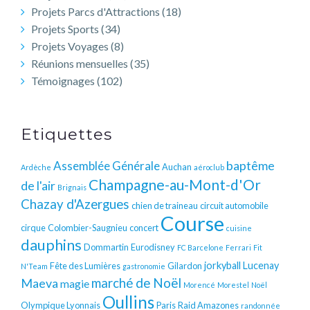
Projets Parcs d'Attractions
(18)
Projets Sports
(34)
Projets Voyages
(8)
Réunions mensuelles
(35)
Témoignages
(102)
Etiquettes
baptême
Assemblée Générale
Auchan
Ardèche
aéroclub
Champagne-au-Mont-d'Or
de l'air
Brignais
Chazay d'Azergues
chien de traineau
circuit automobile
Course
cirque
Colombier-Saugnieu
concert
cuisine
dauphins
Dommartin
Eurodisney
FC Barcelone
Ferrari
Fit
jorkyball
Lucenay
Fête des Lumières
Gilardon
N'Team
gastronomie
Maeva
marché de Noël
magie
Morencé
Morestel
Noël
Oullins
Olympique Lyonnais
Paris
Raid Amazones
randonnée