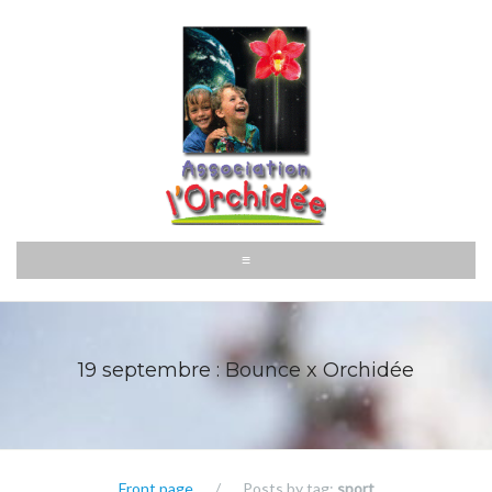
Aller
au
contenu
≡
19 septembre : Bounce x Orchidée
Front page
/
Posts by tag:
sport