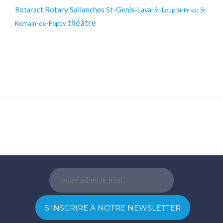
Rotary
Sallanches
Rotaract
St-Genis-Laval
St-Loup
St-
St-Privas
théâtre
Romain-de-Popey