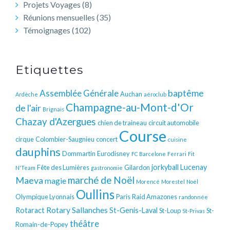
Projets Voyages
(8)
Réunions mensuelles
(35)
Témoignages
(102)
Etiquettes
baptême
Assemblée Générale
Auchan
Ardèche
aéroclub
Champagne-au-Mont-d'Or
de l'air
Brignais
Chazay d'Azergues
chien de traineau
circuit automobile
Course
cirque
Colombier-Saugnieu
concert
cuisine
dauphins
Dommartin
Eurodisney
FC Barcelone
Ferrari
Fit
jorkyball
Lucenay
Fête des Lumières
Gilardon
N'Team
gastronomie
Maeva
marché de Noël
magie
Morencé
Morestel
Noël
Oullins
Olympique Lyonnais
Paris
Raid Amazones
randonnée
Rotary
Sallanches
Rotaract
St-Genis-Laval
St-Loup
St-
St-Privas
théâtre
Romain-de-Popey